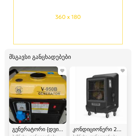
360 x 180
მსგავსი განცხადებები
გენერატორი {დვიჟოკი} 1 კილოვატიანი.
კონდიციონერი 250 მ² გ