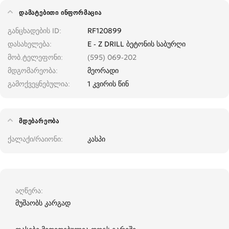
ᲓᲐᲛᲐᲢᲔᲑᲘᲗᲘ ᲘᲜᲤᲝᲠᲛᲐᲪᲘᲐ
განცხადების ID
RF120899
დასახელება
E - Z DRILL ბეტონის საბურღი
მობ.ტელეფონი
(595) 069-202
მდგომარეობა
მეორადი
გამოქვეყნებულია
1 კვირის წინ
ᲛᲓᲔᲑᲐᲠᲔᲝᲑᲐ
ქალაქი/რაიონი
კასპი
აღწერა
მუშაობს კარგად