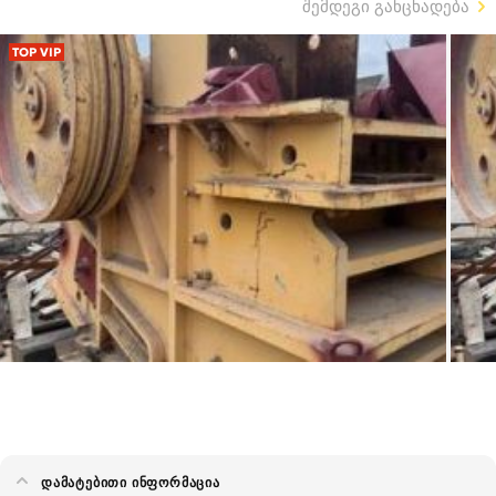
შემდეგი განცხადება
TOP VIP
ᲓᲐᲛᲐᲢᲔᲑᲘᲗᲘ ᲘᲜᲤᲝᲠᲛᲐᲪᲘᲐ