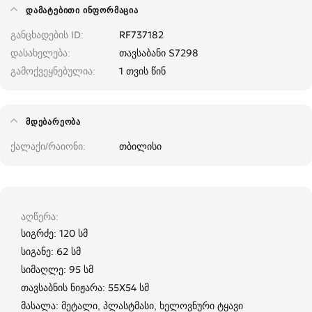
ᲓᲐᲛᲐᲢᲔᲑᲘᲗᲘ ᲘᲜᲤᲝᲠᲛᲐᲪᲘᲐ
განცხადების ID
RF737182
დასახელება
თავსაბანი S7298
გამოქვეყნებულია
1 თვის წინ
ᲛᲓᲔᲑᲐᲠᲔᲝᲑᲐ
ქალაქი/რაიონი
თბილისი
აღწერა
სიგრძე: 120 სმ
სიგანე: 62 სმ
სიმაღლე: 95 სმ
თავსაბნის ნიჟარა: 55X54 სმ
მასალა: მეტალი, პლასტმასი, ხელოვნური ტყავი