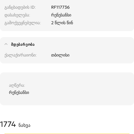
განცხადების ID
RF117736
დასახელება
რენესანსი
გამოქვეყნებულია
2 წლის წინ
ᲛᲓᲔᲑᲐᲠᲔᲝᲑᲐ
ქალაქი/რაიონი
თბილისი
აღწერა
რენესანსი
1774
ნახვა