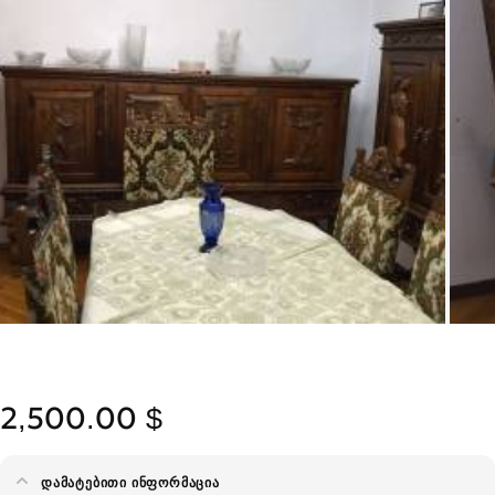
2,500.00 $
ᲓᲐᲛᲐᲢᲔᲑᲘᲗᲘ ᲘᲜᲤᲝᲠᲛᲐᲪᲘᲐ