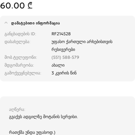
60.00 ₾
ᲓᲐᲛᲐᲢᲔᲑᲘᲗᲘ ᲘᲜᲤᲝᲠᲛᲐᲪᲘᲐ
განცხადების ID
RF214528
დასახელება
უფასო ქართული არხებისთვის
რესივერები
მობ.ტელეფონი
(551) 588-579
მდგომარეობა
ახალი
გამოქვეყნებულია
3 კვირის წინ
აღწერა
გვაქვს ადგილზე მოტანის სერვისი.
რათქმა უნდა უფასოდ.)