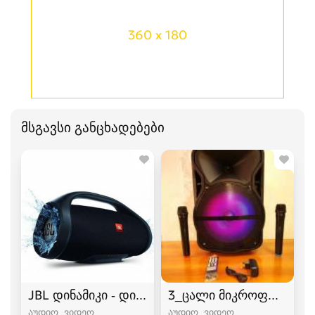
360 x 180
მსგავსი განცხადებები
JBL დინამიკი - დიდი ვერსია
3_ცალი მიკროფონით+8_
აუდიო, ვიდეო,
აუდიო, ვიდეო,