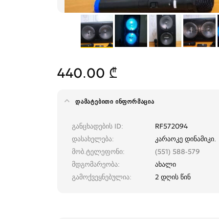
440.00 ₾
ᲓᲐᲛᲐᲢᲔᲑᲘᲗᲘ ᲘᲜᲤᲝᲠᲛᲐᲪᲘᲐ
განცხადების ID
RF572094
დასახელება
კარაოკე დინამიკი.
მობ.ტელეფონი
(551) 588-579
მდგომარეობა
ახალი
გამოქვეყნებულია
2 დღის წინ