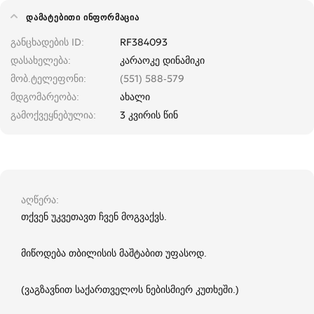
ᲓᲐᲛᲐᲢᲔᲑᲘᲗᲘ ᲘᲜᲤᲝᲠᲛᲐᲪᲘᲐ
განცხადების ID
RF384093
დასახელება
კარაოკე დინამიკი
მობ.ტელეფონი
(551) 588-579
მდგომარეობა
ახალი
გამოქვეყნებულია
3 კვირის წინ
აღწერა
თქვენ უკვეთავთ ჩვენ მოგვაქვს.
მიწოდება თბილისის მაშტაბით უფასოდ.
(ვაგზავნით საქართველოს ნებისმიერ კუთხეში.)