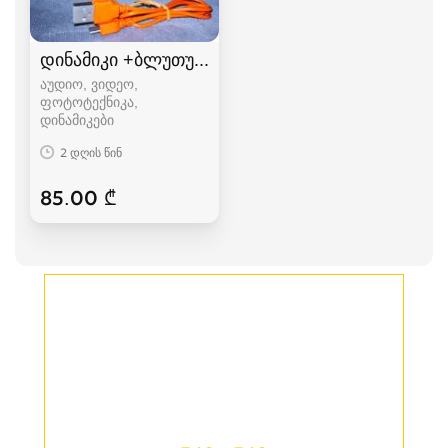
დინამიკი +ბლუთუზი+FM+USB.(K5+)
აუდიო, ვიდეო,
ფოტოტექნიკა,
დინამიკები
2 დღის წინ
85.00 ₾