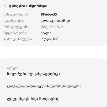
ᲓᲐᲛᲐᲢᲔᲑᲘᲗᲘ ᲘᲜᲤᲝᲠᲛᲐᲪᲘᲐ
განცხადების ID
RF664435
დასახელება
კარაოკე დინამიკი
მობ.ტელეფონი
(551) 588-579
მდგომარეობა
ახალი
გამოქვეყნებულია
2 დღის წინ
აღწერა
ნახეთ ჩვენი სხვა განცხადებებიც.)
(ვაგზავნით საქართველოს ნებისმიერ კუთხეში.)
გვაქვს მსგავსი სხვა მოდელებიც.