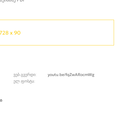
728 x 90
ვებ-გვერდი
youtu.be/fqZwARocmWg
ელ.ფოსტა
ი