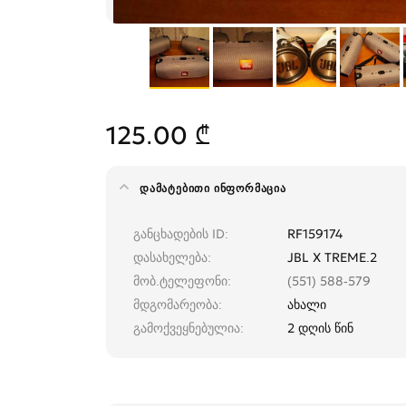
125.00 ₾
ᲓᲐᲛᲐᲢᲔᲑᲘᲗᲘ ᲘᲜᲤᲝᲠᲛᲐᲪᲘᲐ
განცხადების ID
RF159174
დასახელება
JBL X TREME.2
მობ.ტელეფონი
(551) 588-579
მდგომარეობა
ახალი
გამოქვეყნებულია
2 დღის წინ