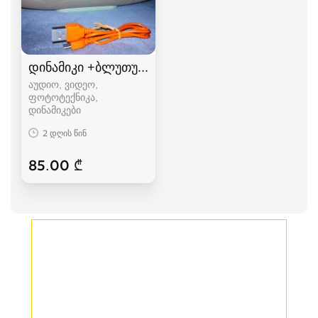
დინამიკი +ბლუთუზი+FM+USB.(K5+)
აუდიო, ვიდეო,
ფოტოტექნიკა,
დინამიკები
2 დღის წინ
85.00 ₾