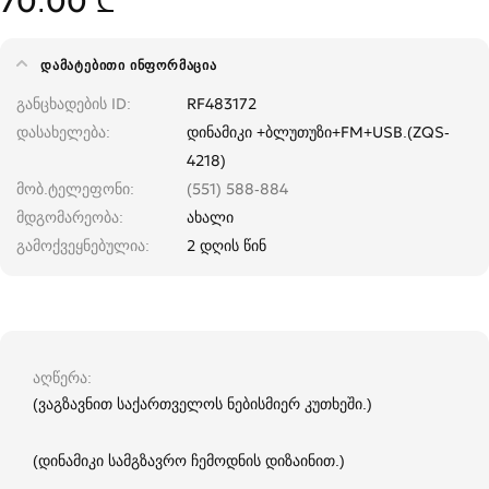
70.00 ₾
ᲓᲐᲛᲐᲢᲔᲑᲘᲗᲘ ᲘᲜᲤᲝᲠᲛᲐᲪᲘᲐ
განცხადების ID
RF483172
დასახელება
დინამიკი +ბლუთუზი+FM+USB.(ZQS-
4218)
მობ.ტელეფონი
(551) 588-884
მდგომარეობა
ახალი
გამოქვეყნებულია
2 დღის წინ
აღწერა
(ვაგზავნით საქართველოს ნებისმიერ კუთხეში.)
(დინამიკი სამგზავრო ჩემოდნის დიზაინით.)