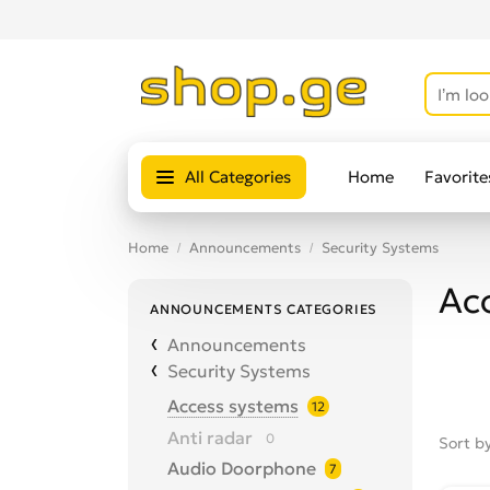
All Categories
Home
Favorite
Home
Announcements
Security Systems
Ac
ANNOUNCEMENTS CATEGORIES
Announcements
Security Systems
Access systems
12
Anti radar
0
Sort b
Audio Doorphone
7