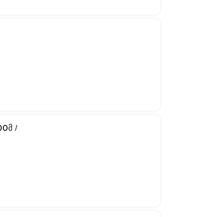
)
0მ /