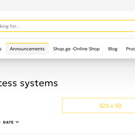
s
Announcements
Shop.ge -Online Shop
Blog
Pro
cess systems
320 x 50
y:
DATE