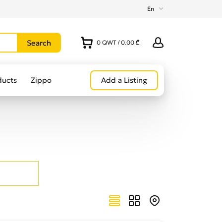
En
0
QWT
/
0.00 ₾
ducts
Zippo
Add a Listing