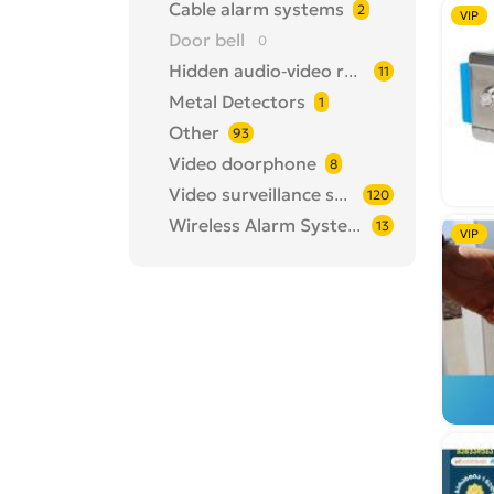
Cable alarm systems
2
VIP
Door bell
0
Hidden audio-video recorders
11
Metal Detectors
1
Other
93
Video doorphone
8
Video surveillance systems
120
Wireless Alarm Systems
13
VIP