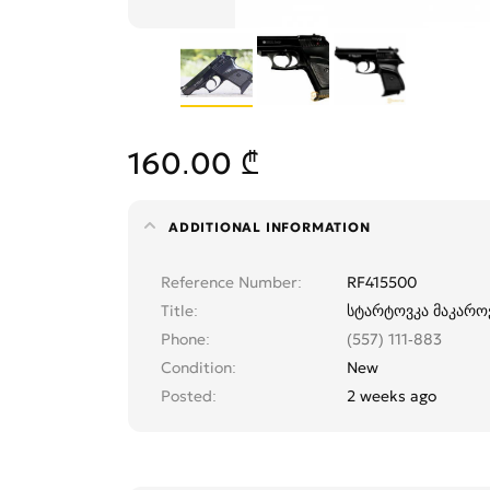
160.00 ₾
ADDITIONAL INFORMATION
Reference Number
RF415500
Title
სტარტოვკა მაკაროვ
Phone
(557) 111-883
Condition
New
Posted
2 weeks ago