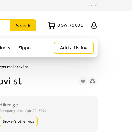
En
0
QWT
/
0.00 ₾
ducts
Zippo
Add a Listing
ლო makarovi st
vi st
Hiker.ge
Company since Apr 22, 2021
Broker’s other Ads