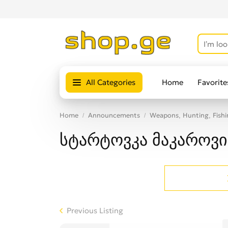
All Categories
Home
Favorite
Home
Announcements
Weapons, Hunting, Fishi
სტარტოვკა მაკაროვი 
Previous Listing