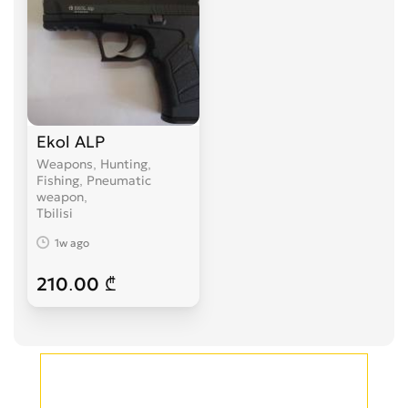
Ekol ALP
Weapons, Hunting,
Fishing, Pneumatic
weapon
Tbilisi
1w ago
210.00 ₾