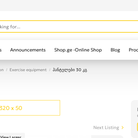
s
Announcements
Shop.ge -Online Shop
Blog
Pro
on
Exercise equipment
ჰანტელები 30 კგ
320 x 50
Next Listing
View Larger