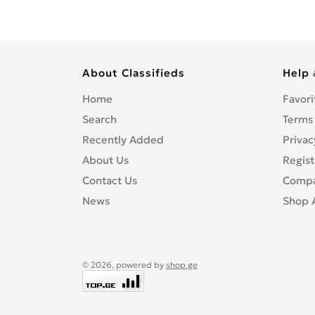
About Classifieds
Help 
Home
Favori
Search
Terms
Recently Added
Privac
About Us
Regist
Contact Us
Compa
News
Shop 
© 2026, powered by
shop.ge