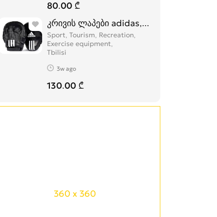
80.00 ₾
კრივის ლაპები adidas,topten
Sport, Tourism, Recreation,
Exercise equipment
Tbilisi
3w ago
130.00 ₾
360 x 360