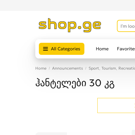
All Categories
Home
Favorite
Home
Announcements
Sport, Tourism, Recreati
ჰანტელები 30 კგ