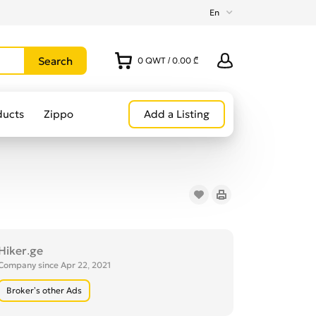
En
0
QWT
/
0.00 ₾
ducts
Zippo
Add a Listing
Hiker.ge
Company since Apr 22, 2021
Broker’s other Ads