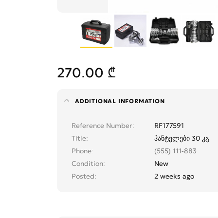
270.00 ₾
ADDITIONAL INFORMATION
Reference Number
RF177591
Title
ჰანტელები 30 კგ
Phone
(555) 111-883
Condition
New
Posted
2 weeks ago