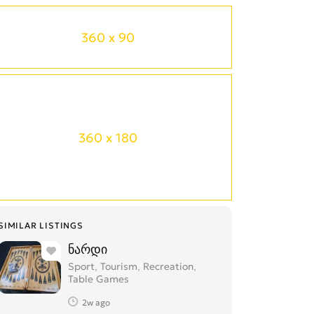
360 x 90
360 x 180
SIMILAR LISTINGS
ნარდი
Sport, Tourism, Recreation,
Table Games
2w ago