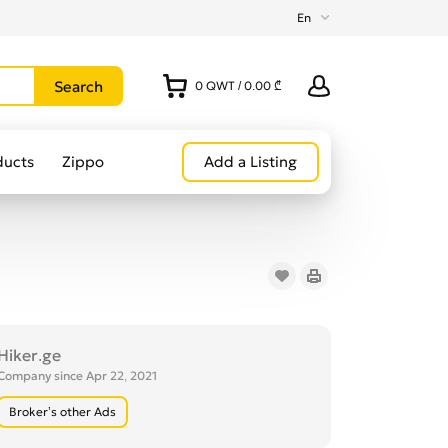
En
0
QWT
/
0.00 ₾
ducts
Zippo
Add a Listing
Hiker.ge
Company since Apr 22, 2021
Broker’s other Ads