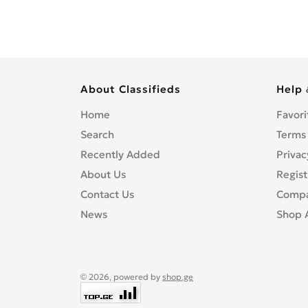
About Classifieds
Help 
Home
Favori
Search
Terms
Recently Added
Privac
About Us
Regist
Contact Us
Compa
News
Shop 
© 2026, powered by
shop.ge