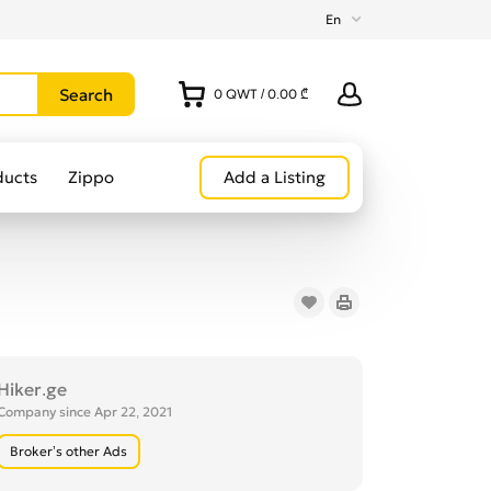
En
0
QWT
/
0.00 ₾
ducts
Zippo
Add a Listing
Hiker.ge
Company since Apr 22, 2021
Broker’s other Ads