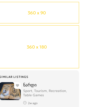
360 x 90
360 x 180
SIMILAR LISTINGS
ნარდი
Sport, Tourism, Recreation,
Table Games
2w ago