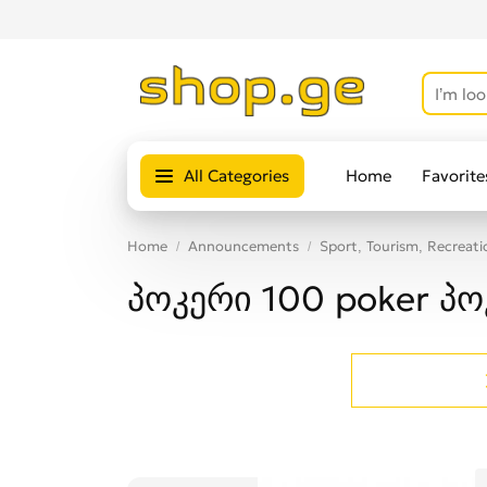
All Categories
Home
Favorite
Home
Announcements
Sport, Tourism, Recreati
პოკერი 100 poker პო