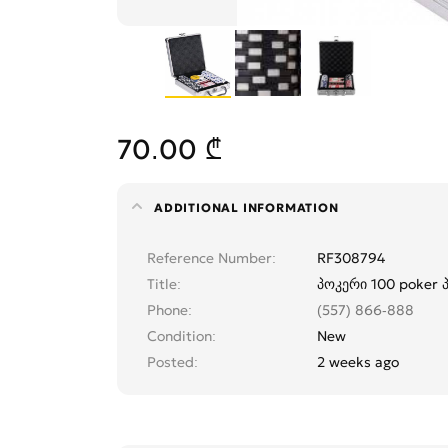
70.00 ₾
ADDITIONAL INFORMATION
Reference Number
RF308794
Title
პოკერი 100 poker 
Phone
(557) 866-888
Condition
New
Posted
2 weeks ago