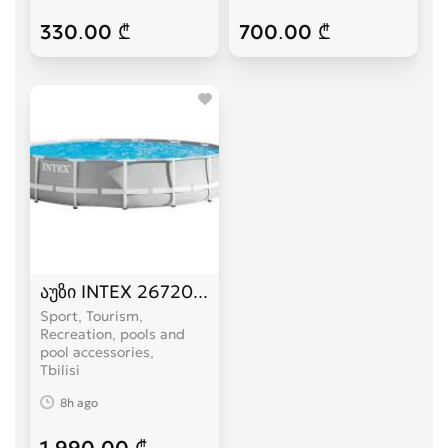
330.00 ₾
700.00 ₾
აუზი INTEX 26720 427 x 107 სმ
Sport, Tourism,
Recreation, pools and
pool accessories
Tbilisi
8h ago
1,990.00 ₾