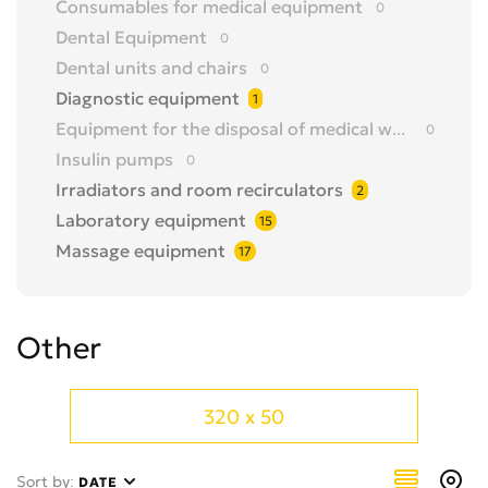
Consumables for medical equipment
0
Dental Equipment
0
Dental units and chairs
0
Diagnostic equipment
1
Equipment for the disposal of medical waste
0
Insulin pumps
0
Irradiators and room recirculators
2
Laboratory equipment
15
Massage equipment
17
Medical baths
0
Medical refrigerators
0
Other
Medical simulators and models
0
Neonatology equipment
0
Obstetric and gynecological equipment
0
320 x 50
Operating equipment and tools
0
Ophthalmic equipment
0
Sort by:
DATE