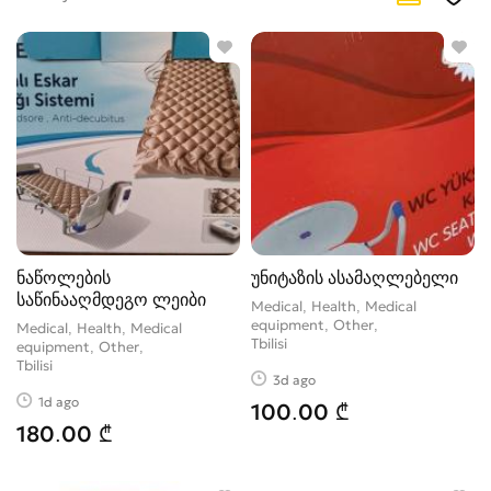
Other
26
Oxygen medical equipment
21
Physiotherapy equipment
18
Resuscitation devices
0
Self-diagnostics devices
0
Sterilization device
1
Tonometers
1
Vehicles for medical purposes
0
ნაწოლების
უნიტაზის ასამაღლებელი
საწინააღმდეგო ლეიბი
Medical, Health, Medical
equipment, Other
Medical, Health, Medical
Tbilisi
equipment, Other
Tbilisi
3d ago
1d ago
100.00 ₾
180.00 ₾