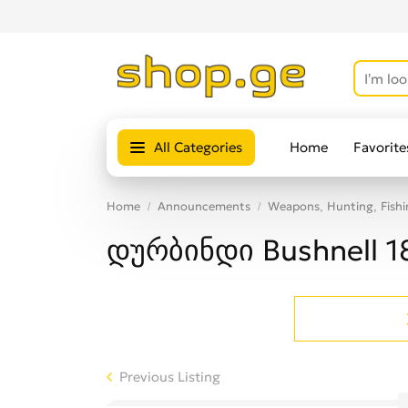
All Categories
Home
Favorite
Home
Announcements
Weapons, Hunting, Fishi
დურბინდი Bushnell 
Previous Listing