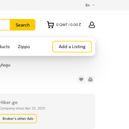
En
0
QWT
/
0.00 ₾
ducts
Zippo
Add a Listing
გრიტი
Hiker.ge
Company since Apr 22, 2021
Broker’s other Ads