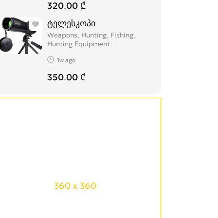
320.00 ₾
ტელესკოპი
Weapons, Hunting, Fishing,
Hunting Equipment
1w ago
350.00 ₾
360 x 360