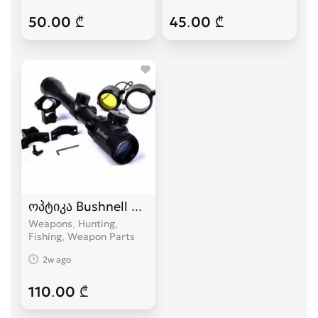
50.00 ₾
45.00 ₾
ოპტიკა Bushnell 3-9x40E
Weapons, Hunting,
Fishing, Weapon Parts
2w ago
110.00 ₾