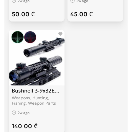
2w ago
2w ago
50.00 ₾
45.00 ₾
Bushnell 3-9x32EG ოპტიკა სამიზნე
Weapons, Hunting,
Fishing, Weapon Parts
2w ago
140.00 ₾