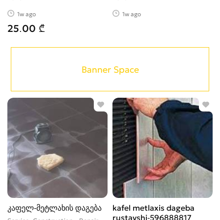
1w ago
1w ago
25.00 ₾
Banner Space
კაფელ-მეტლახის დაგება
kafel metlaxis dageba
rustavshi-596888817