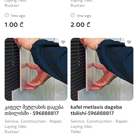
Laying tiles
Laying tiles
Rustavi
Rustavi
1mo ago
1mo ago
1.00 ₾
2.00 ₾
კაფელ მეტლახის დაგება
kafel metlaxis dageba
თბილისში - 596888817
tbilishi-596888817
Service, Construction - Repair,
Service, Construction - Repair,
Laying tiles
Laying tiles
Rustavi
Tbilisi