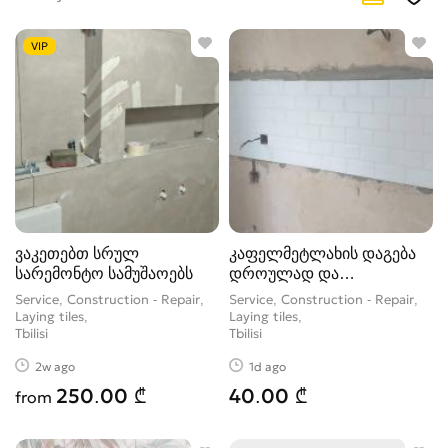
Laying tiles
28
Manufacture of metalwork
49
VIP
Measuring drawings
48
Other
262
Painting work
40
Planting
7
Plastering works
17
Plumbing services
2,037
Repair
5
ვაკეთებთ სრულ
კაფელმეტლახის დაგება
სარემონტო სამუშაოებს
დროულად და
ხარისხიანად.
Service, Construction - Repair,
Service, Construction - Repair,
Laying tiles
Laying tiles
Tbilisi
Tbilisi
2w ago
1d ago
250.00 ₾
40.00 ₾
from