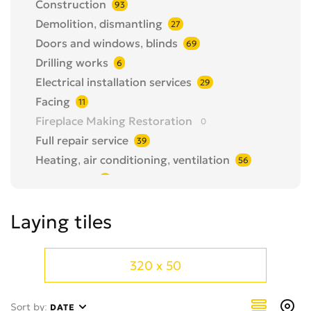
Construction
93
Demolition, dismantling
27
Doors and windows, blinds
69
Drilling works
6
Electrical installation services
29
Facing
11
Fireplace Making Restoration
0
Full repair service
39
Heating, air conditioning, ventilation
56
Insulations
3
interior design
0
Laying tiles
Inventory, equipment rental
3
Joinery work
4
Landscape design
0
320 x 50
Landscaping, geology
0
Laying the floor, covering, sanding
130
Sort by:
DATE