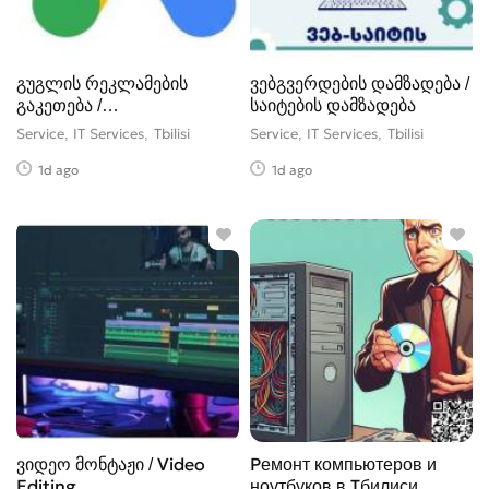
გუგლის რეკლამების
ვებგვერდების დამზადება /
გაკეთება /
საიტების დამზადება
გასწორება|Google Ads
Service, IT Services
Tbilisi
Service, IT Services
Tbilisi
1d ago
1d ago
ვიდეო მონტაჟი / Video
Ремонт компьютеров и
Editing
ноутбуков в Тбилиси