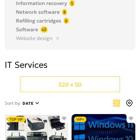
Information recovery
5
Network software
8
Refilling cartridges
6
Software
43
Website design
0
IT Services
320 x 50
Sort by:
DATE
TOP VIP
VIP+