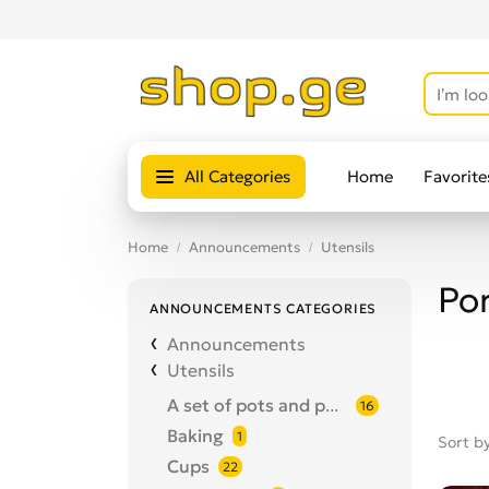
All Categories
Home
Favorite
Home
Announcements
Utensils
Por
ANNOUNCEMENTS CATEGORIES
Announcements
Utensils
A set of pots and pans
16
Baking
1
Sort b
Cups
22