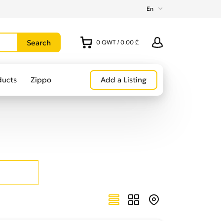
En
0
QWT
/
0.00 ₾
ducts
Zippo
Add a Listing