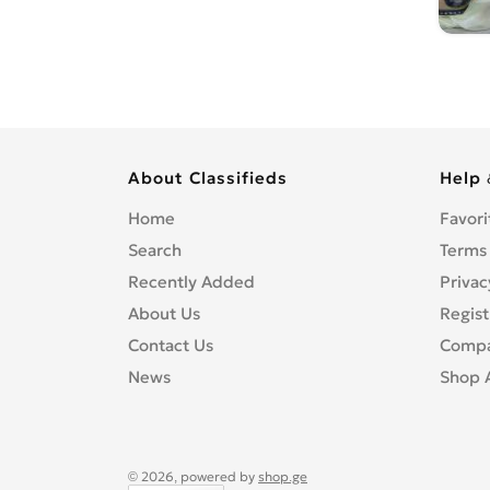
About Classifieds
Help 
Home
Favori
Search
Terms
Recently Added
Privac
About Us
Regist
Contact Us
Compa
News
Shop 
© 2026, powered by
shop.ge