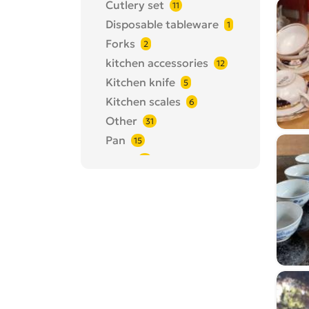
Cutlery set
11
Disposable tableware
1
Forks
2
kitchen accessories
12
Kitchen knife
5
Kitchen scales
6
Other
31
Pan
15
Plate
18
Porcelain tableware
6
Pot
14
Spoons
5
Tableware set
11
Tea and coffee ware
4
Teapot, kettle
1
Thermos
7