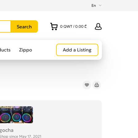
En
0
QWT
/
0.00 ₾
ducts
Zippo
Add a Listing
gocha
Shop since May 17, 2021