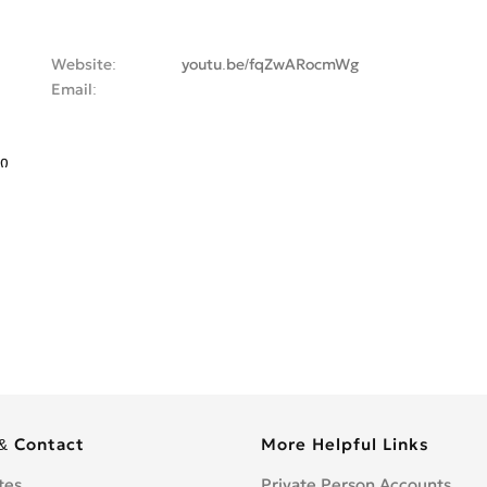
Website
youtu.be/fqZwARocmWg
Email
ი
& Contact
More Helpful Links
tes
Private Person Accounts