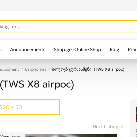
s
Announcements
Shop.ge -Online Shop
Blog
Pro
 equipment
Earphomes
ბლუთუზ ყურსასმენი. (TWS X8 airpoc)
(TWS X8 airpoc)
320 x 50
Next Listing
View Larger