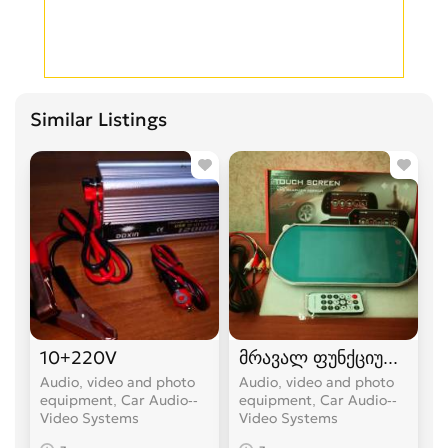
Similar Listings
10+220V
მრავალ ფუნქციური სარ
Audio, video and photo
Audio, video and photo
equipment, Car Audio--
equipment, Car Audio--
Video Systems
Video Systems