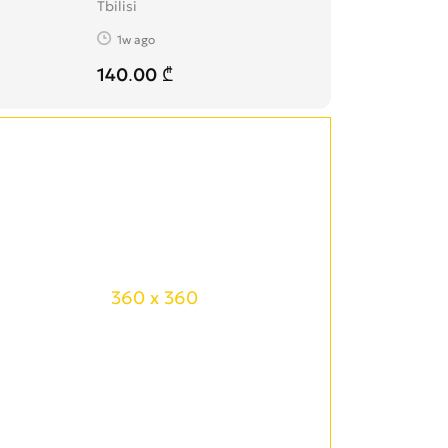
Tbilisi
1w ago
140.00 ₾
360 x 360