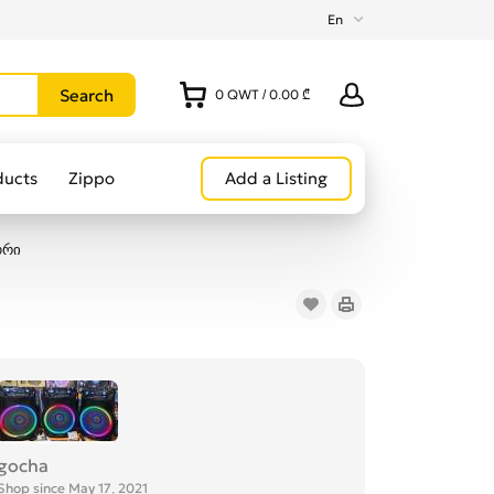
En
0
QWT
/
0.00 ₾
ducts
Zippo
Add a Listing
ორი
gocha
Shop since May 17, 2021