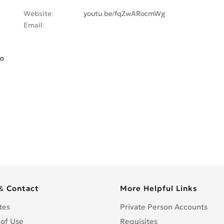
Website
youtu.be/fqZwARocmWg
Email
ი
& Contact
More Helpful Links
tes
Private Person Accounts
 of Use
Requisites