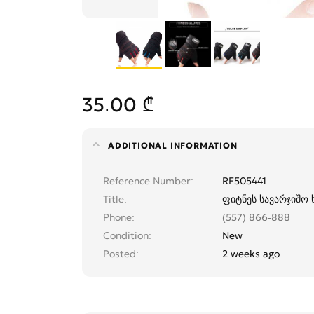
35.00 ₾
ADDITIONAL INFORMATION
Reference Number
RF505441
Title
ფიტნეს სავარჯიშო
Phone
(557) 866-888
Condition
New
Posted
2 weeks ago