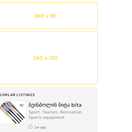
360 x 90
360 x 180
SIMILAR LISTINGS
ბეისბოლის ბიტა bita
Sport, Tourism, Recreation,
Sports equipment
2w ago