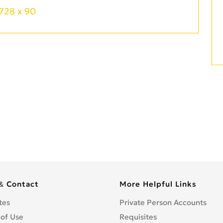
728 x 90
& Contact
More Helpful Links
tes
Private Person Accounts
 of Use
Requisites