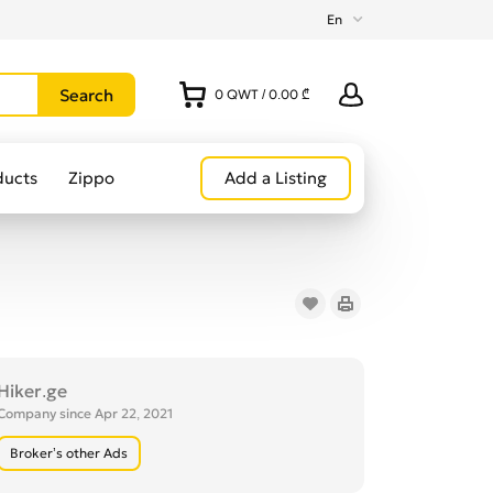
En
0
QWT
/
0.00 ₾
ducts
Zippo
Add a Listing
Hiker.ge
Company since Apr 22, 2021
Broker’s other Ads