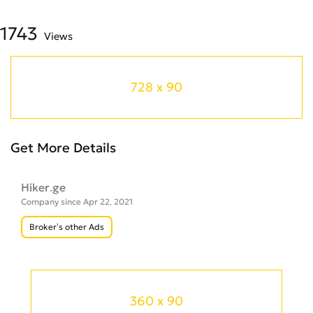
1743
Views
728 x 90
Get More Details
Hiker.ge
Company since Apr 22, 2021
Broker’s other Ads
360 x 90