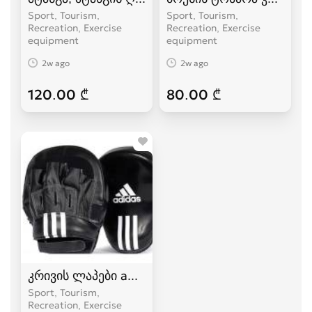
Sport, Tourism,
Sport, Tourism,
Recreation, Exercise
Recreation, Exercise
equipment
equipment
2w ago
2w ago
120.00 ₾
80.00 ₾
კრივის ლაპები adidas,topten
Sport, Tourism,
Recreation, Exercise