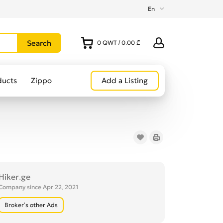
En
0
QWT
/
0.00 ₾
ducts
Zippo
Add a Listing
Hiker.ge
Company since Apr 22, 2021
Broker’s other Ads