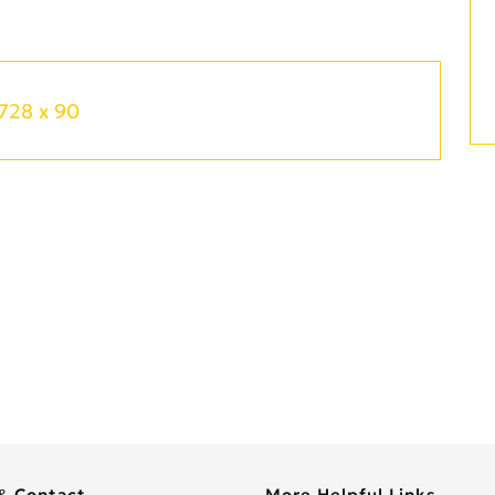
728 x 90
& Contact
More Helpful Links