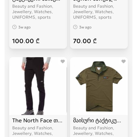
Beauty and Fashion,
Beauty and Fashion,
Jewellery, Watches,
Jewellery, Watches,
UNIFORMS, sports
UNIFORMS, sports
3w ago
3w ago
100.00 ₾
70.00 ₾
The North Face თერმო შარვალი termo sharvali
მაისური ტაქტიკური 5.11
Beauty and Fashion,
Beauty and Fashion,
Jewellery, Watches,
Jewellery, Watches,