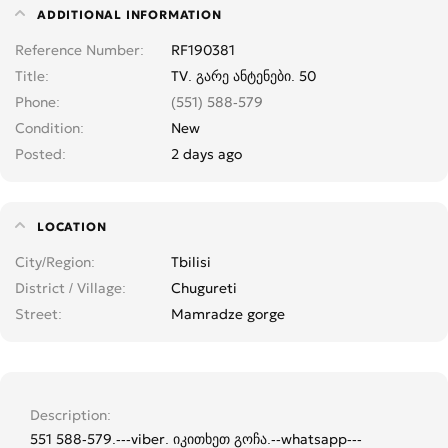
ADDITIONAL INFORMATION
Reference Number
RF190381
Title
TV. გარე ანტენები. 50
Phone
(551) 588-579
Condition
New
Posted
2 days ago
LOCATION
City/Region
Tbilisi
District / Village
Chugureti
Street
Mamradze gorge
Description
551 588-579.---viber. იკითხეთ გოჩა.--whatsapp---