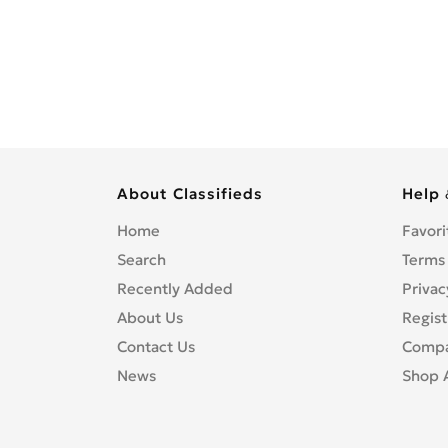
About Classifieds
Help 
Home
Favori
Search
Terms
Recently Added
Privac
About Us
Regist
Contact Us
Compa
News
Shop 