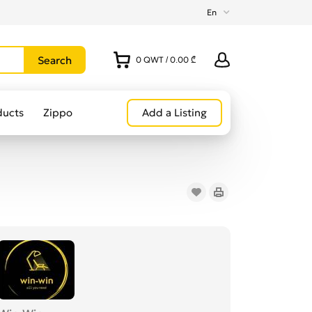
En
0
QWT
/
0.00 ₾
ducts
Zippo
Add a Listing