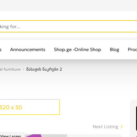
s
Announcements
Shop.ge -Online Shop
Blog
Pro
l furniture
მასაჟის ნაკრები 2
320 x 50
Next Listing
View Larger