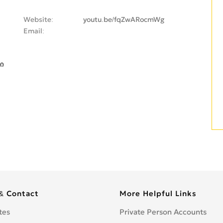
Website
youtu.be/fqZwARocmWg
Email
ი
& Contact
More Helpful Links
tes
Private Person Accounts