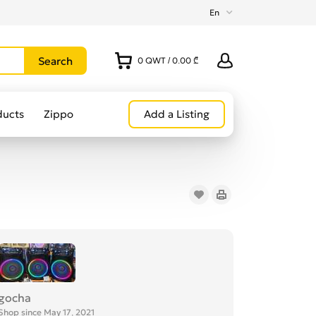
En
0
QWT
/
0.00 ₾
ducts
Zippo
Add a Listing
gocha
Shop since May 17, 2021