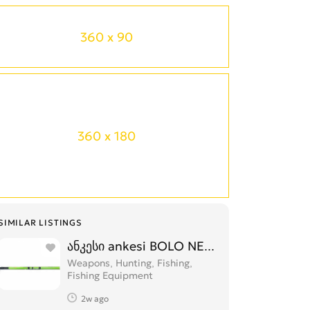
360 x 90
360 x 180
SIMILAR LISTINGS
ანკესი ankesi BOLO NEST TELEROD ანკეს
Weapons, Hunting, Fishing,
Fishing Equipment
2w ago