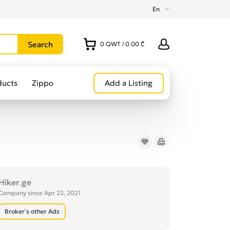
En
0
QWT
/
0.00 ₾
ducts
Zippo
Add a Listing
Hiker.ge
Company since Apr 22, 2021
Broker’s other Ads