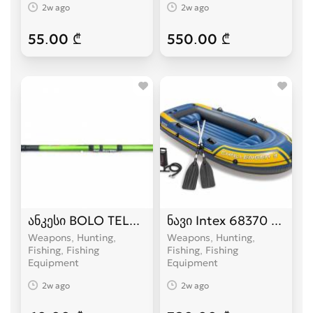
2w ago
2w ago
55.00 ₾
550.00 ₾
ანკესი BOLO TELEROD
ნავი Intex 68370 Challe
Weapons, Hunting,
Weapons, Hunting,
Fishing, Fishing
Fishing, Fishing
Equipment
Equipment
2w ago
2w ago