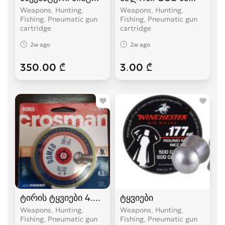
Weapons, Hunting,
Weapons, Hunting,
Fishing, Pneumatic gun
Fishing, Pneumatic gun
cartridge
cartridge
2w ago
2w ago
350.00 ₾
3.00 ₾
ტირის ტყვიები 4.5მმ C R O S M A N
ტყვიები
Weapons, Hunting,
Weapons, Hunting,
Fishing, Pneumatic gun
Fishing, Pneumatic gun