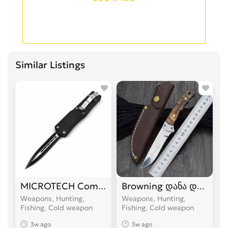
Similar Listings
MICROTECH Combat Troodon დანა დანები
Browning დანა დანები
Weapons, Hunting,
Weapons, Hunting,
Fishing, Cold weapon
Fishing, Cold weapon
3w ago
3w ago