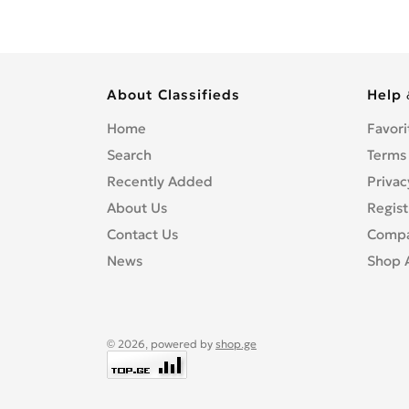
About Classifieds
Help 
Home
Favori
Search
Terms
Recently Added
Privac
About Us
Regist
Contact Us
Compa
News
Shop 
© 2026, powered by
shop.ge