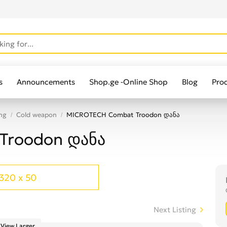
s
Announcements
Shop.ge -Online Shop
Blog
Pro
ng
Cold weapon
MICROTECH Combat Troodon დანა
Troodon დანა
320 x 50
Next Listing
View Larger