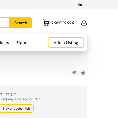
En
0
QWT
/
0.00 ₾
ducts
Zippo
Add a Listing
Hiker.ge
Company since Apr 22, 2021
Broker’s other Ads