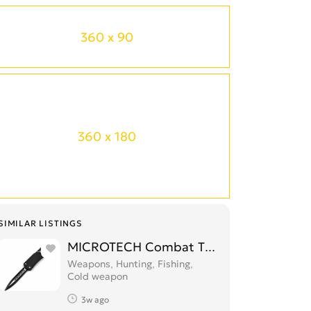
360 x 90
360 x 180
SIMILAR LISTINGS
MICROTECH Combat Troodon დანა დან
Weapons, Hunting, Fishing,
Cold weapon
3w ago