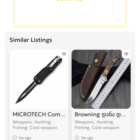
Similar Listings
MICROTECH Combat Troodon დანა დანები
Browning დანა დანები
Weapons, Hunting,
Weapons, Hunting,
Fishing, Cold weapon
Fishing, Cold weapon
2w ago
2w ago