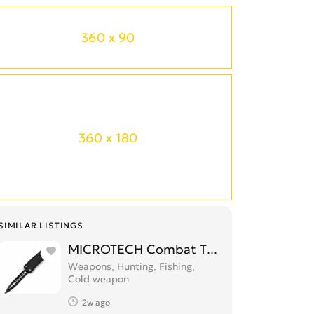
360 x 90
360 x 180
SIMILAR LISTINGS
MICROTECH Combat Troodon დანა დან
Weapons, Hunting, Fishing,
Cold weapon
2w ago