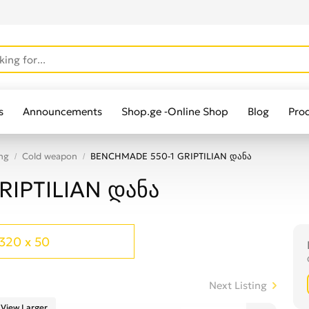
s
Announcements
Shop.ge -Online Shop
Blog
Pro
ng
Cold weapon
BENCHMADE 550-1 GRIPTILIAN დანა
IPTILIAN დანა
320 x 50
Next Listing
View Larger