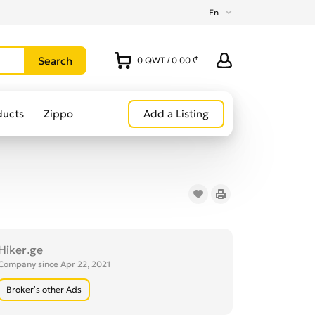
En
0
QWT
/
0.00 ₾
ducts
Zippo
Add a Listing
Hiker.ge
Company since Apr 22, 2021
Broker’s other Ads