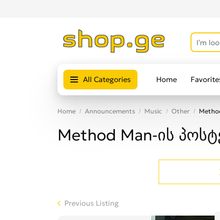
All Categories
Home
Favorite
Home
Announcements
Music
Other
Metho
Method Man-ის პოსტ
Previous Listing