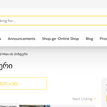
s
Announcements
Shop.ge -Online Shop
Blog
Pro
d Man-ის პოსტერი
ერი
320 x 50
Next Listing
View Larger