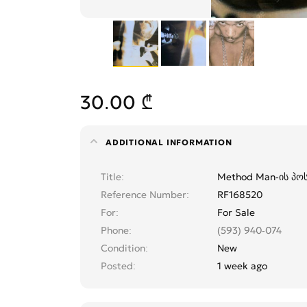
30.00 ₾
ADDITIONAL INFORMATION
Title
Method Man-ის პო
Reference Number
RF168520
For
For Sale
Phone
(593) 940-074
Condition
New
Posted
1 week ago