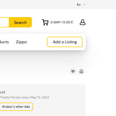
En
0
QWT
/
0.00 ₾
ducts
Zippo
Add a Listing
vat
Private Person since May 12, 2022
Broker’s other Ads