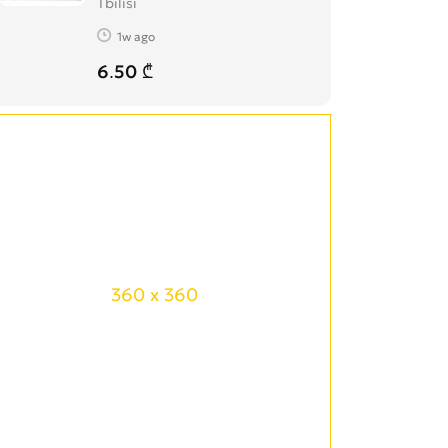
Tbilisi
1w ago
6.50 ₾
360 x 360