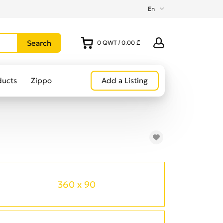
En
0
QWT
/
0.00 ₾
ducts
Zippo
Add a Listing
360 x 90