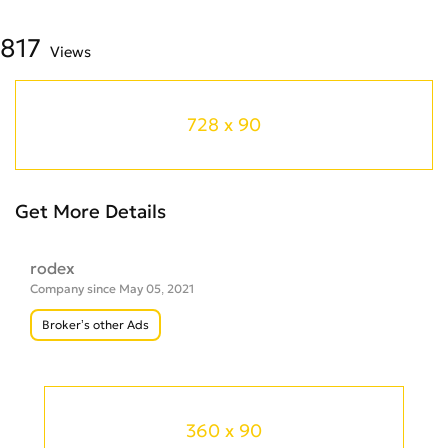
817
Views
728 x 90
Get More Details
rodex
Company since May 05, 2021
Broker’s other Ads
360 x 90