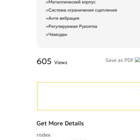
»Металлический корпус
»Система ограничения сцепления
»Анти вибрация
»Регулируемая Рукоятка
»Чемодан
605
Save as PDF
Views
Get More Details
rodex