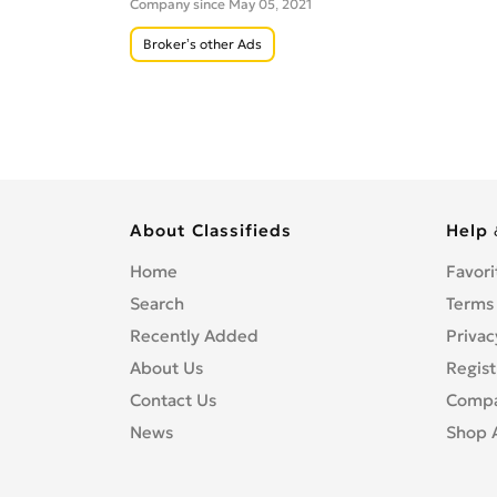
Company since May 05, 2021
Broker’s other Ads
About Classifieds
Help 
Home
Favori
Search
Terms
Recently Added
Privac
About Us
Regist
Contact Us
Compa
News
Shop 