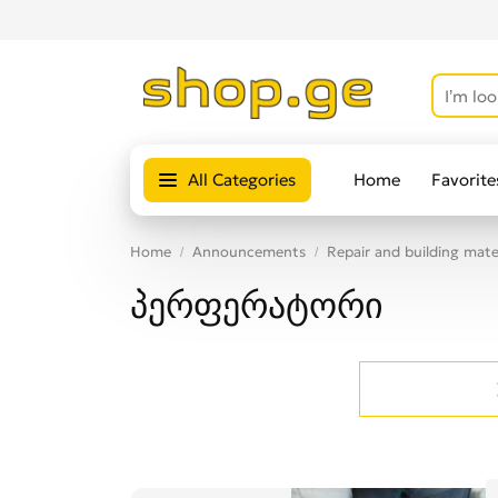
All Categories
Home
Favorite
Home
Announcements
Repair and building mate
პერფერატორი