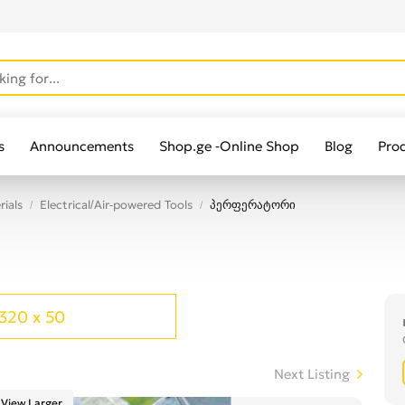
s
Announcements
Shop.ge -Online Shop
Blog
Pro
rials
Electrical/Air-powered Tools
პერფერატორი
320 x 50
Next Listing
View Larger