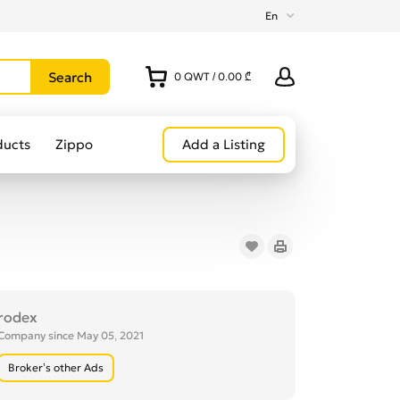
En
0
QWT
/
0.00 ₾
ducts
Zippo
Add a Listing
rodex
Company since May 05, 2021
Broker’s other Ads