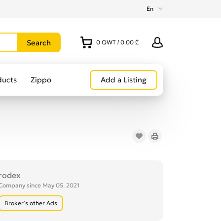
En
0
QWT
/
0.00 ₾
ducts
Zippo
Add a Listing
rodex
Company since May 05, 2021
Broker’s other Ads