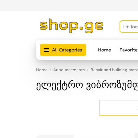
All Categories
Home
Favorite
Home
Announcements
Repair and building mate
ელექტრო ვიბროზუმ