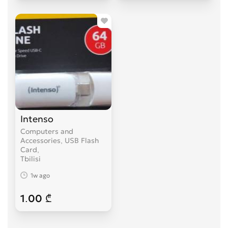
Intenso
Computers and
Accessories, USB Flash
Card
Tbilisi
1w ago
1.00 ₾