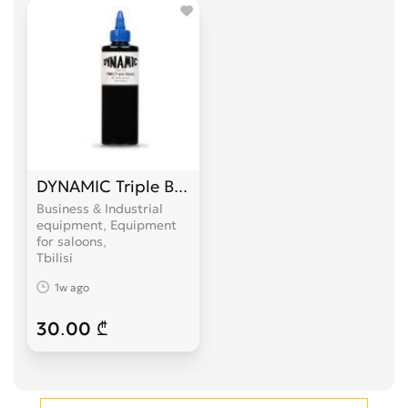
DYNAMIC Triple Black-ტატუს პიგმენტი
Business & Industrial
equipment, Equipment
for saloons
Tbilisi
1w ago
30.00 ₾